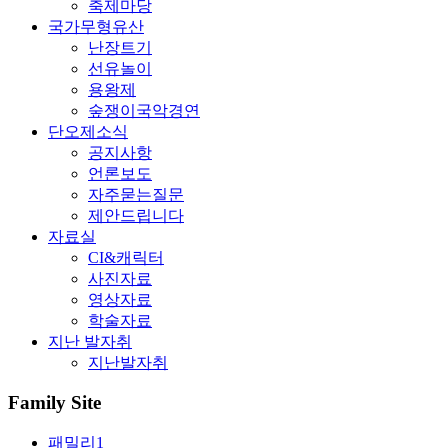
축제마당
국가무형유산
난장트기
선유놀이
용왕제
숲쟁이국악경연
단오제소식
공지사항
언론보도
자주묻는질문
제안드립니다
자료실
CI&캐릭터
사진자료
영상자료
학술자료
지난 발자취
지난발자취
Family Site
패밀리1