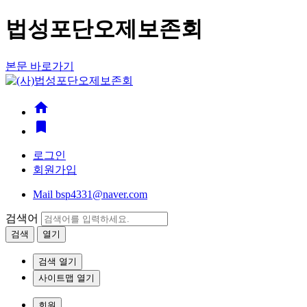
법성포단오제보존회
본문 바로가기
home
bookmark
로그인
회원가입
Mail
bsp4331@naver.com
검색어
검색
열기
검색 열기
사이트맵 열기
회원