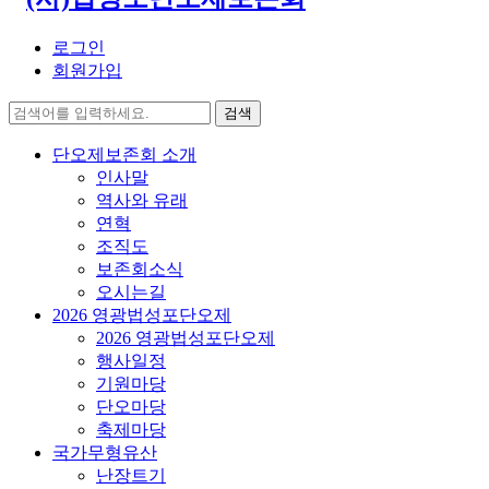
로그인
회원가입
검색
단오제보존회 소개
인사말
역사와 유래
연혁
조직도
보존회소식
오시는길
2026 영광법성포단오제
2026 영광법성포단오제
행사일정
기원마당
단오마당
축제마당
국가무형유산
난장트기