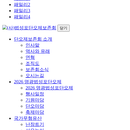
패밀리2
패밀리3
패밀리4
닫기
단오제보존회 소개
인사말
역사와 유래
연혁
조직도
보존회소식
오시는길
2026 영광법성포단오제
2026 영광법성포단오제
행사일정
기원마당
단오마당
축제마당
국가무형유산
난장트기