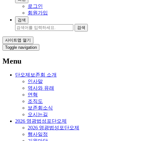
로그인
회원가입
검색
검색
사이트맵 열기
Toggle navigation
Menu
단오제보존회 소개
인사말
역사와 유래
연혁
조직도
보존회소식
오시는길
2026 영광법성포단오제
2026 영광법성포단오제
행사일정
기원마당