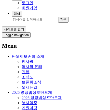
로그인
회원가입
검색
검색
사이트맵 열기
Toggle navigation
Menu
단오제보존회 소개
인사말
역사와 유래
연혁
조직도
보존회소식
오시는길
2026 영광법성포단오제
2026 영광법성포단오제
행사일정
기원마당