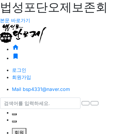
법성포단오제보존회
본문 바로가기
home
bookmark
로그인
회원가입
Mail
bsp4331@naver.com
검색어
검색
열기
검색 열기
사이트맵 열기
회원