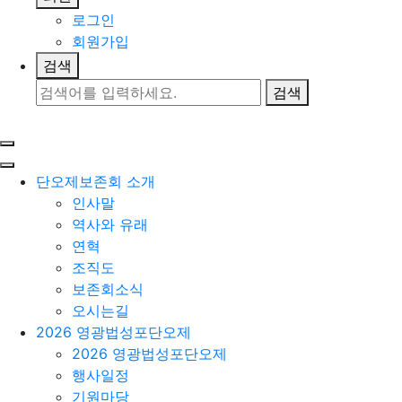
로그인
회원가입
검색
검색
사이트맵 열기
Toggle navigation
Menu
단오제보존회 소개
인사말
역사와 유래
연혁
조직도
보존회소식
오시는길
2026 영광법성포단오제
2026 영광법성포단오제
행사일정
기원마당